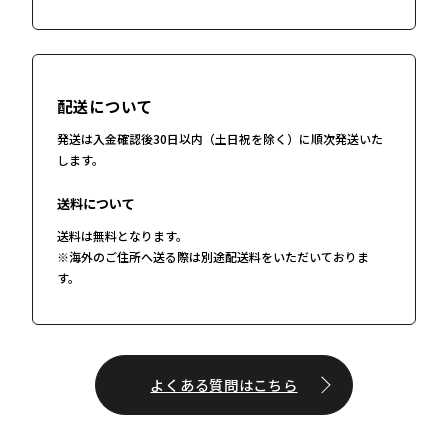
14,000
円
2023-06-30 05:41
M*y*
配送について
14,000
円
2023-06-30 05:41
発送は入金確認後30日以内（土日祝を除く）に順次発送いた
します。
O*a*i***
送料について
13,500
円
送料は無料となります。
2023-06-30 04:09
※海外のご住所へ送る際は別途配送料をいただいておりま
す。
t*k*d**
13,000
円
2023-06-29 22:59
よくある質問はこちら
O*a*i***
12,500
円