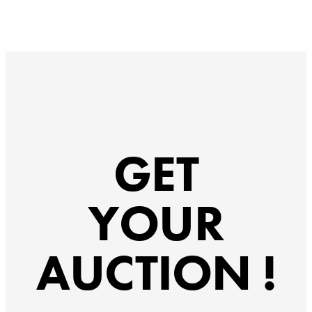
2023-06-26 07:33
H*K
11,500
円
2023-06-26 07:10
O*a*i***
10,450
円
GET
2023-06-25 17:26
YOUR
Y*M*Z***
9,950
円
2023-06-25 13:03
AUCTION !
h*r*-****
9,700
円
2023-06-25 13:03