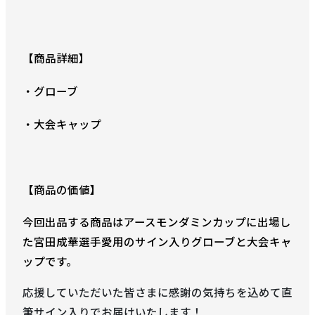
な*や
45,500
円
2023-07-02 21:18
【商品詳細】
・グローブ
M*y*
41,500
円
・大会キャップ
2023-07-02 21:02
な*や
41,000
円
【商品の価値】
2023-07-02 21:02
今回出品する商品はアースモンダミンカップに出場し
た宮田成華選手愛用のサイン入りグローブと大会キャ
M*y*
37,000
ップです。
円
2023-07-02 20:25
応援していただいた皆さまに感謝の気持ちを込めて直
筆サイン入りでお届けいたします！