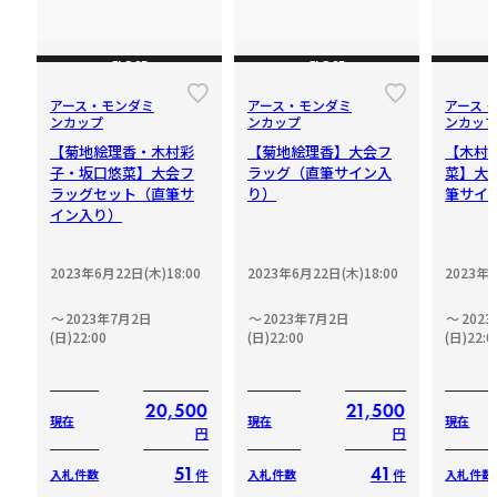
2023-07-02 20:05
CLOSE
CLOSE
な*や
26,500
円
アース・モンダミ
アース・モンダミ
アース
ンカップ
ンカップ
ンカッ
2023-07-02 15:50
【菊地絵理香・木村彩
【菊地絵理香】大会フ
【木村
子・坂口悠菜】大会フ
ラッグ（直筆サイン入
菜】大
ラッグセット（直筆サ
り）
筆サイ
M*y*
イン入り）
26,000
円
2023-07-02 15:50
2023年6月22日(木)18:00
2023年6月22日(木)18:00
2023年6
2023年7月2日
2023年7月2日
202
な*や
25,500
(日)22:00
(日)22:00
(日)22:0
円
2023-07-02 15:49
20,500
21,500
現在
現在
現在
円
円
M*y*
25,000
円
51
41
件
件
入札件数
入札件数
入札件数
2023-07-02 15:49