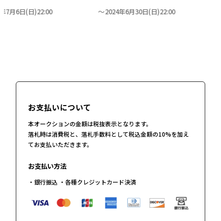
t*k*d**
5年7月6日(日)22:00
2024年6月30日(日)22:00
15,500
円
2023-06-30 07:16
H*K
15,000
円
2023-06-30 07:15
お支払いについて
t*k*d**
15,000
円
本オークションの金額は税抜表示となります。
2023-06-30 07:15
落札時は消費税と、落札手数料として税込金額の10%を加え
てお支払いただきます。
H*K
お支払い方法
14,500
円
・銀行振込 ・各種クレジットカード決済
2023-06-30 06:52
O*a*i***