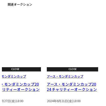
関連オークション
な*や
17,500
円
2023-07-02 15:14
な*や
17,500
円
2023-07-02 15:13
H*K
17,000
円
2023-07-02 14:43
CLOSE
CLOSE
・モンダミンカップ
アース・モンダミンカップ
O*a*i***
ス・モンダミンカップ20
アース・モンダミンカップ20
16,000
円
チャリティーオークション
24 チャリティーオークション
2023-07-01 17:26
6月27日(金)18:00
2024年6月21日(金)18:00