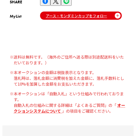
SHARE
アース・モンダミンカップをフォロー
MyList
な*や
48,500
円
2023-07-02 21:49
M*y*
48,000
円
送料は無料です。（海外のご住所へ送る際は別途配送料をいた
2023-07-02 21:49
だいております。）
本オークションの金額は税抜表示となります。
落札時は、落札金額に消費税を加えた金額に、落札手数料とし
な*や
て10%を加算した金額をお支払いただきます。
46,500
円
本オークションは「自動入札」という仕組みで行われておりま
2023-07-02 21:48
す。
自動入札の仕組みに関する詳細は「よくあるご質問」の「
オー
クションシステムについて
」の項目をご確認ください。
M*y*
46,000
円
2023-07-02 21:48