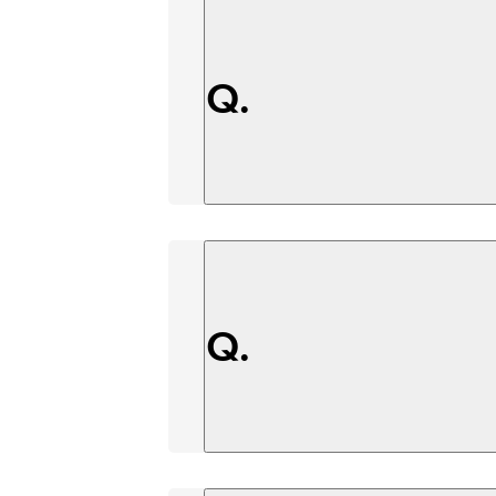
Q.
Q.