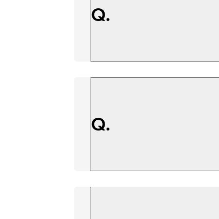
Q.
Q.