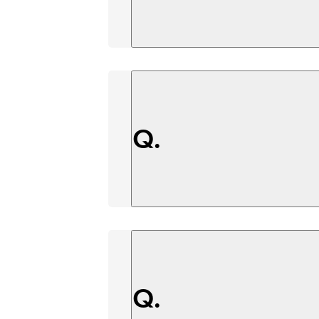
Q.
Q.