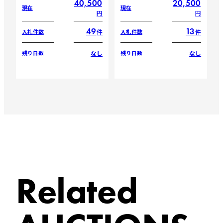
40,500
20,500
現在
現在
円
円
49
13
件
件
入札件数
入札件数
なし
なし
残り日数
残り日数
Related