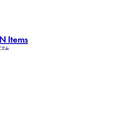
N Items
イテム