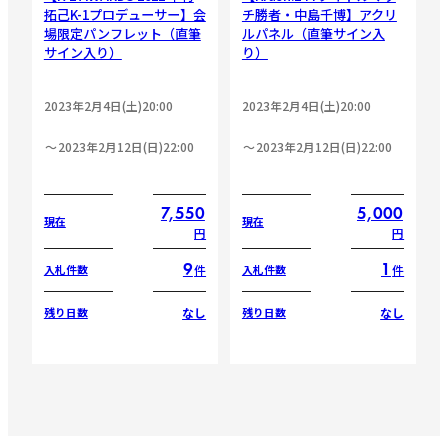
拓己K-1プロデューサー】会
チ勝者・中島千博】アクリ
場限定パンフレット（直筆
ルパネル（直筆サイン入
サイン入り）
り）
2023年2月4日(土)20:00
2023年2月4日(土)20:00
2023年2月12日(日)22:00
2023年2月12日(日)22:00
7,550
5,000
現在
現在
円
円
9
1
件
件
入札件数
入札件数
なし
なし
残り日数
残り日数