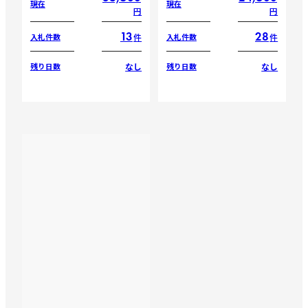
現在
現在
円
円
13
28
件
件
入札件数
入札件数
なし
なし
残り日数
残り日数