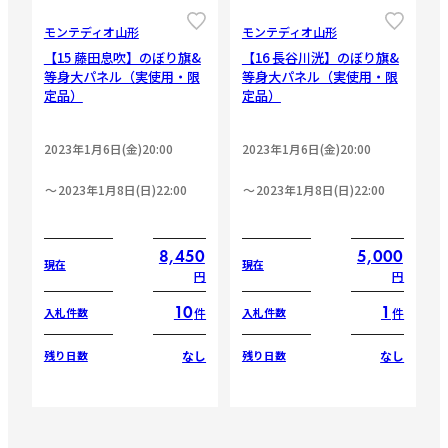
モンテディオ山形
モンテディオ山形
【15 藤田息吹】のぼり旗&
【16 長谷川洸】のぼり旗&
等身大パネル（実使用・限
等身大パネル（実使用・限
定品）
定品）
2023年1月6日(金)20:00
2023年1月6日(金)20:00
2023年1月8日(日)22:00
2023年1月8日(日)22:00
8,450
5,000
現在
現在
円
円
10
1
件
件
入札件数
入札件数
なし
なし
残り日数
残り日数