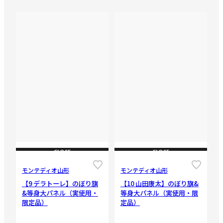
CLOSE
CLOSE
モンテディオ山形
モンテディオ山形
【9 デラトーレ】のぼり旗
【10 山田康太】のぼり旗&
&等身大パネル（実使用・
等身大パネル（実使用・限
限定品）
定品）