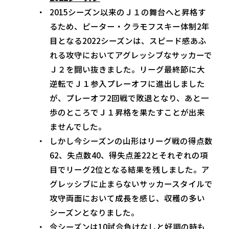
2015シーズン以来のＪ１の舞台へと昇格す
るため、ピーター・クラモフスキー体制2年
目となる2022シーズンは、スピード感あふ
れる攻守においてアグレッシブなサッカーで
Ｊ２を闘い抜きました。リーグ最終節に大
逆転でＪ１参入プレーオフに進出しました
が、プレーオフ2回戦で敗退となり、あと一
歩のところでＪ１昇格を果たすことが出来
ませんでした。
しかし今シーズンの山形はリーグ戦の得点数
62、失点数40、得失点差22とそれぞれの項
目でリーグ2位となる結果を残しました。ア
グレッシブに止まらないサッカースタイルで
攻守両面において成長を感じ、収穫の多い
シーズンとなりました。
今シーズンは10試合負けなしと好調の時も