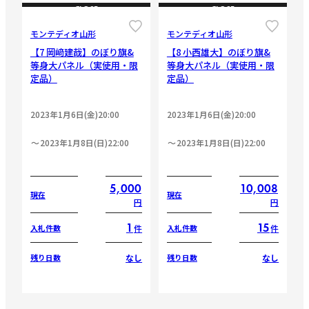
CLOSE
CLOSE
モンテディオ山形
モンテディオ山形
【7 岡﨑建哉】のぼり旗&
【8 小西雄大】のぼり旗&
等身大パネル（実使用・限
等身大パネル（実使用・限
定品）
定品）
2023年1月6日(金)20:00
2023年1月6日(金)20:00
2023年1月8日(日)22:00
2023年1月8日(日)22:00
5,000
10,008
現在
現在
円
円
1
15
件
件
入札件数
入札件数
なし
なし
残り日数
残り日数