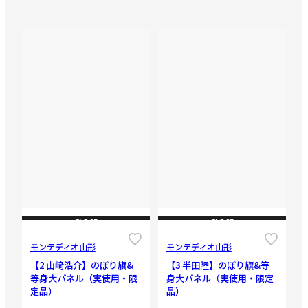
CLOSE
CLOSE
モンテディオ山形
モンテディオ山形
【2 山﨑浩介】のぼり旗&
【3 半田陸】のぼり旗&等
等身大パネル（実使用・限
身大パネル（実使用・限定
定品）
品）