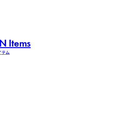
N Items
イテム