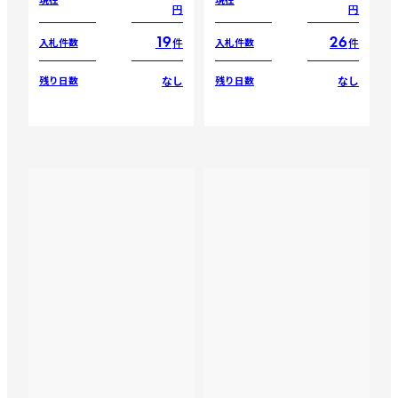
円
円
19
26
件
件
入札件数
入札件数
なし
なし
残り日数
残り日数