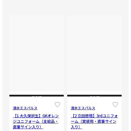
CLOSE
CLOSE
清水エスパルス
清水エスパルス
【1 大久保択生】GKオレン
【2 立田悠悟】3rdユニフォ
ジユニフォーム（支給品・
ーム（実使用・直筆サイン
直筆サイン入り）
入り）