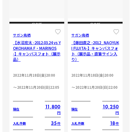
CLOSE
CLOSE
サガン鳥栖
サガン鳥栖
【水沼宏太 -2012.03.24 vs Y
【藤田直之 -2012_NAOYUK
OKOHAMA F・MARINOS
I FUJITA-】キャンバスフォ
-】キャンバスフォト（展示
ト（展示品・直筆サイン入
品）
り）
2022年11月18日(金)20:00
2022年11月18日(金)20:00
2022年11月20日(日)22:05
2022年11月20日(日)22:00
11,800
10,250
現在
現在
円
円
35
18
件
件
入札件数
入札件数