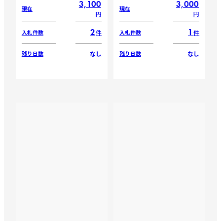
3,100
3,000
現在
現在
円
円
2
1
件
件
入札件数
入札件数
なし
なし
残り日数
残り日数