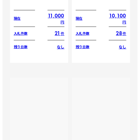
11,000
10,100
現在
現在
円
円
21
28
件
件
入札件数
入札件数
なし
なし
残り日数
残り日数