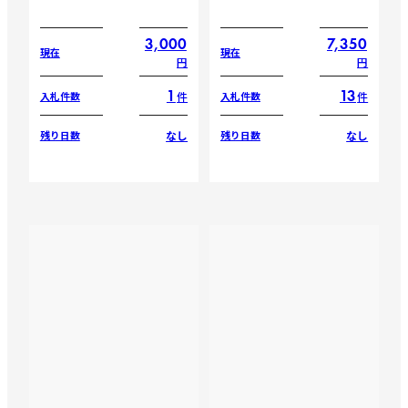
3,000
7,350
現在
現在
円
円
1
13
件
件
入札件数
入札件数
なし
なし
残り日数
残り日数