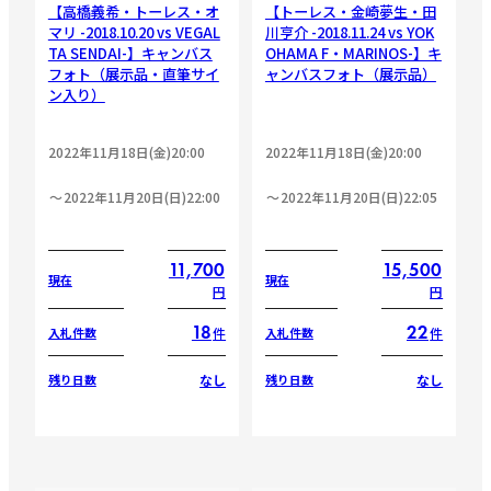
【高橋義希・トーレス・オ
【トーレス・金崎夢生・田
マリ -2018.10.20 vs VEGAL
川亨介 -2018.11.24 vs YOK
TA SENDAI-】キャンバス
OHAMA F・MARINOS-】キ
フォト（展示品・直筆サイ
ャンバスフォト（展示品）
ン入り）
2022年11月18日(金)20:00
2022年11月18日(金)20:00
2022年11月20日(日)22:00
2022年11月20日(日)22:05
11,700
15,500
現在
現在
円
円
18
22
件
件
入札件数
入札件数
なし
なし
残り日数
残り日数