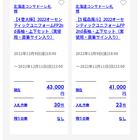
北海道コンサドーレ札
北海道コンサドーレ札
幌
幌
【4 菅大輝】2022オーセン
【5 福森晃斗】2022オーセ
ティックユニフォームFP2n
ンティックユニフォームFP
d長袖・上下セット（実使
2nd長袖・上下セット（実
用・直筆サイン入り）
使用・直筆サイン入り）
2022年12月9日(金)18:00
2022年12月9日(金)18:00
2022年12月11日(日)22:00
2022年12月11日(日)22:00
43,000
41,000
現在
現在
円
円
30
23
件
件
入札件数
入札件数
なし
なし
残り日数
残り日数