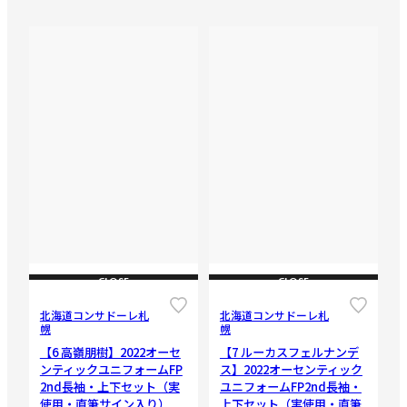
CLOSE
CLOSE
北海道コンサドーレ札
北海道コンサドーレ札
幌
幌
【6 高嶺朋樹】2022オーセ
【7 ルーカスフェルナンデ
ンティックユニフォームFP
ス】2022オーセンティック
2nd長袖・上下セット（実
ユニフォームFP2nd長袖・
使用・直筆サイン入り）
上下セット（実使用・直筆