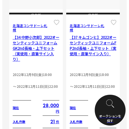
CLOSE
CLOSE
北海道コンサドーレ札
北海道コンサドーレ札
幌
幌
【34 中野小次郎】2022オー
【37 キムゴンヒ】2022オー
センティックユニフォーム
センティックユニフォームF
GK2nd長袖・上下セット
P2nd長袖・上下セット（実
（実使用・直筆サイン入
使用・直筆サイン入り）
り）
2022年12月9日(金)18:00
2022年12月9日(金)18:00
2022年12月11日(日)22:00
2022年12月11日(日)22:00
28,000
38,500
現在
現在
円
円
オークションを
探す
21
15
件
件
入札件数
入札件数