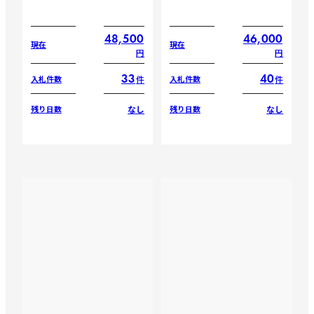
48,500
46,000
現在
現在
円
円
33
40
件
件
入札件数
入札件数
なし
なし
残り日数
残り日数