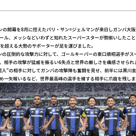
アンの開幕を8月に控えたパリ・サン=ジェルマンが来日しガンバ大
ール、メッシなどいわずと知れたスーパースターが勢揃いしたこと
人を超える大勢のサポーターが足を運びました。
ンの圧倒的な攻撃力に対して、ゴールキーパーの東口順昭選手がス
、相手の攻撃が猛威を振るい6失点と世界の厳しさを痛感させられ
超人"の相手に対してガンバの攻撃陣も奮闘を見せ、前半には黒川
め一矢報いるなど、世界最高峰の選手を擁する相手に爪痕を残しま