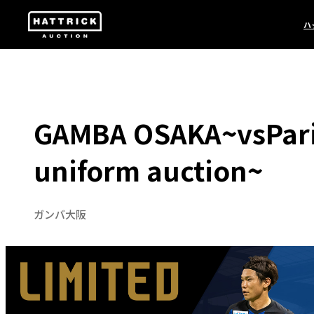
ハ
GAMBA OSAKA~vsParis
uniform auction~
ガンバ大阪