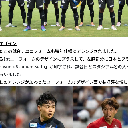
デザイン
たこの試合。ユニフォームも特別仕様にアレンジされました。
る
1st
ユニフォームのデザインにプラスして、左胸部分に日本とフ
22 Panasonic Stadium Suita」が印字され、試合日とスタジ
闘いました！
しのアレンジが加わったユニフォームはデザイン面でも好評を博し