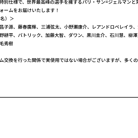
特別仕様で、世界最高峰の選手を擁するパリ・サン=ジェルマンと
ォームをお届けいたします！
3名）＞
昌子源、藤春廣輝、三浦弦太、小野瀬康介、レアンドロペレイラ、
野耕平、パトリック、加藤大智、ダワン、黒川圭介、石川慧、柳澤
毛秀樹
ム交換を行った関係で実使用ではない場合がございますが、多くの