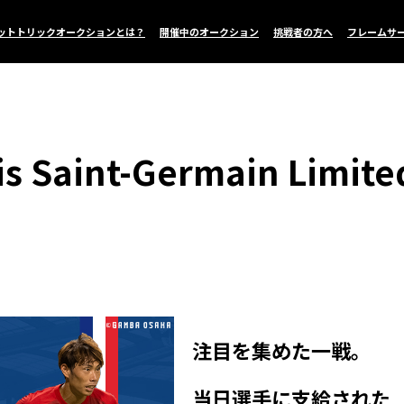
ットトリックオークションとは？
開催中のオークション
挑戦者の方へ
フレームサ
 Saint-Germain Limited
注目を集めた一戦。
当日選手に支給された