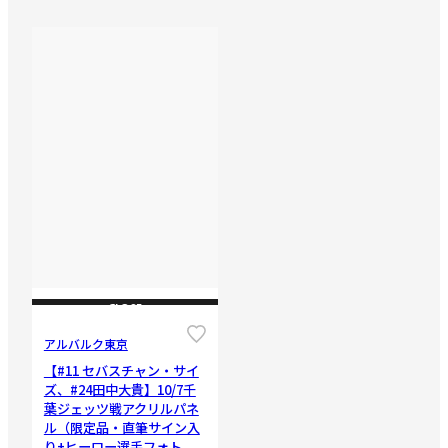
CLOSE
アルバルク東京
【#11 セバスチャン・サイ
ズ、#24田中大貴】10/7千
葉ジェッツ戦アクリルパネ
ル（限定品・直筆サイン入
り+ヒーロー選手フォト