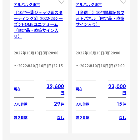
アルバルク東京
アルバルク東京
【10/7千葉ジェッツ戦スタ
【全選手】10/7開幕記念フ
ーティング5】2022-23シー
ォトパネル（限定品・直筆
ズンHOMEユニフォーム
サイン入り）
（限定品・直筆サイン入
り）
2022年10月10日(月)20:00
2022年10月10日(月)20:00
2022年10月16日(日)22:15
2022年10月16日(日)22:00
32,600
23,000
現在
現在
円
円
29
15
件
件
入札件数
入札件数
なし
なし
残り日数
残り日数