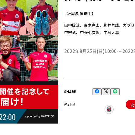
【出品対象選手】
田中駿汰、青木亮太、駒井善成、ガブリ
中宏武、中野小次郎、中島大嘉
2022年9月25日(日)10:00
2022
SHARE
MyList
北