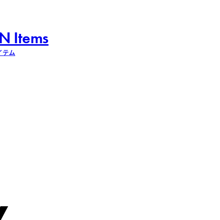
N Items
イテム
y