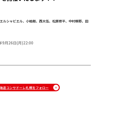
エルシャビエル、小柏剛、西大伍、松原修平、中村桐耶、田
年9月26日(月)22:00
海道コンサドーレ札幌をフォロー