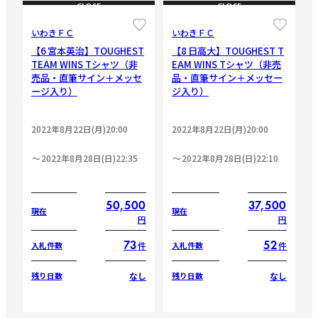
CLOSE
CLOSE
いわきＦＣ
いわきＦＣ
【6 宮本英治】TOUGHEST
【8 日高大】TOUGHEST T
TEAM WINS Tシャツ（非
EAM WINS Tシャツ（非売
売品・直筆サイン＋メッセ
品・直筆サイン＋メッセー
ージ入り）
ジ入り）
2022年8月22日(月)20:00
2022年8月22日(月)20:00
2022年8月28日(日)22:35
2022年8月28日(日)22:10
50,500
37,500
現在
現在
円
円
73
52
件
件
入札件数
入札件数
なし
なし
残り日数
残り日数