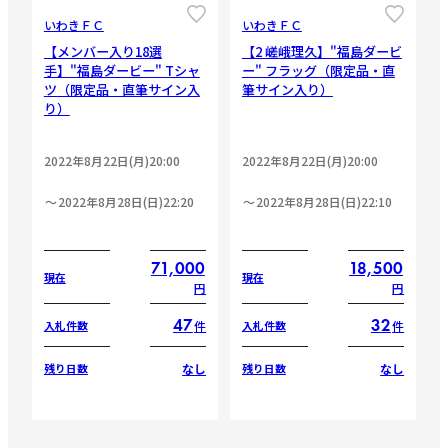
いわきＦＣ
いわきＦＣ
【メンバー入り18選
【2 嵯峨理久】"福島ダービ
手】"福島ダービー" Tシャ
ー" フラッグ（限定品・直
ツ（限定品・直筆サイン入
筆サイン入り）
り）
2022年8月22日(月)20:00
2022年8月22日(月)20:00
2022年8月28日(日)22:20
2022年8月28日(日)22:10
71,000
18,500
現在
現在
円
円
47
32
件
件
入札件数
入札件数
なし
なし
残り日数
残り日数