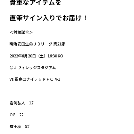
貴重なアイテムを
直筆サイン入りでお届け！
＜対象試合＞
明治安田生命Ｊ３リーグ 第21節
2022年8月20日（土）16:30 KO
＠Ｊヴィレッジスタジアム
vs 福島ユナイテッドＦＣ 4-1
岩渕弘人 12’
OG 22’
有田稜 52’