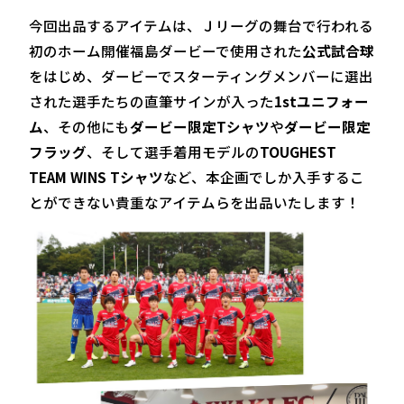
今回出品するアイテムは、Ｊリーグの舞台で行われる
初のホーム開催福島ダービーで使用された
公式試合球
をはじめ、ダービーでスターティングメンバーに選出
された選手たちの直筆サインが入った
1stユニフォー
ム
、その他にも
ダービー限定Tシャツ
や
ダービー限定
フラッグ
、そして選手着用モデルの
TOUGHEST
TEAM WINS Tシャツ
など、本企画でしか入手するこ
とができない貴重なアイテムらを出品いたします！