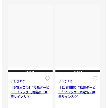
CLOSE
CLOSE
いわきＦＣ
いわきＦＣ
【6 宮本英治】"福島ダービ
【11 有田稜】"福島ダービ
ー" フラッグ（限定品・直
ー" フラッグ（限定品・直
筆サイン入り）
筆サイン入り）