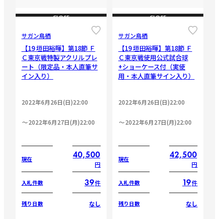
CLOSE
CLOSE
サガン鳥栖
サガン鳥栖
【19 垣田裕暉】第18節 Ｆ
【19 垣田裕暉】第18節 Ｆ
Ｃ東京戦特製アクリルプレ
Ｃ東京戦使用公式試合球
ート（限定品・本人直筆サ
+ショーケース付（実使
イン入り）
用・本人直筆サイン入り）
2022年6月26日(日)22:00
2022年6月26日(日)22:00
2022年6月27日(月)22:00
2022年6月27日(月)22:00
40,500
42,500
現在
現在
円
円
39
19
件
件
入札件数
入札件数
なし
なし
残り日数
残り日数