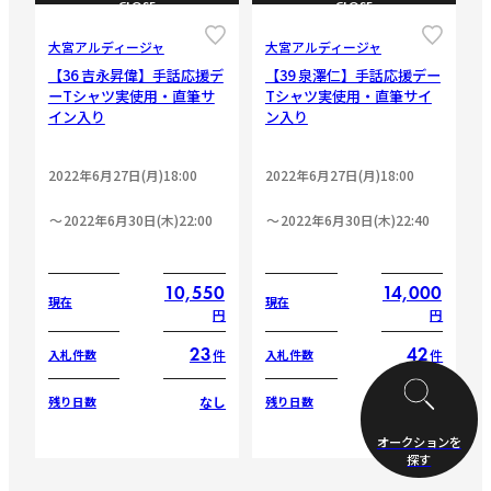
CLOSE
CLOSE
大宮アルディージャ
大宮アルディージャ
【36 吉永昇偉】手話応援デ
【39 泉澤仁】手話応援デー
ーTシャツ実使用・直筆サ
Tシャツ実使用・直筆サイ
イン入り
ン入り
2022年6月27日(月)18:00
2022年6月27日(月)18:00
2022年6月30日(木)22:00
2022年6月30日(木)22:40
10,550
14,000
現在
現在
円
円
23
42
件
件
入札件数
入札件数
なし
なし
残り日数
残り日数
オークションを
探す