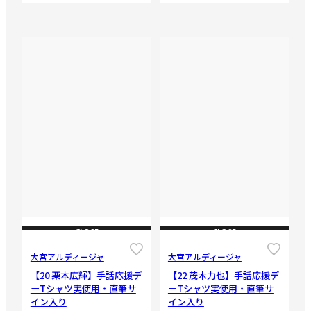
CLOSE
CLOSE
大宮アルディージャ
大宮アルディージャ
【20 栗本広輝】手話応援デ
【22 茂木力也】手話応援デ
ーTシャツ実使用・直筆サ
ーTシャツ実使用・直筆サ
イン入り
イン入り