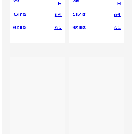
現在
現在
円
円
6
6
件
件
入札件数
入札件数
なし
なし
残り日数
残り日数