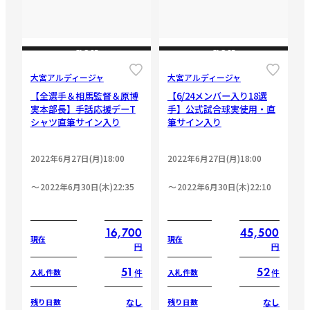
CLOSE
CLOSE
大宮アルディージャ
大宮アルディージャ
【全選手＆相馬監督＆原博
【6/24メンバー入り18選
実本部長】手話応援デーT
手】公式試合球実使用・直
シャツ直筆サイン入り
筆サイン入り
2022年6月27日(月)18:00
2022年6月27日(月)18:00
2022年6月30日(木)22:35
2022年6月30日(木)22:10
16,700
45,500
現在
現在
円
円
51
52
件
件
入札件数
入札件数
なし
なし
残り日数
残り日数