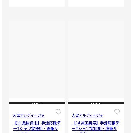
CLOSE
CLOSE
大宮アルディージャ
大宮アルディージャ
【11 奥抜侃志】手話応援デ
【14 武田英寿】手話応援デ
ーTシャツ実使用・直筆サ
ーTシャツ実使用・直筆サ