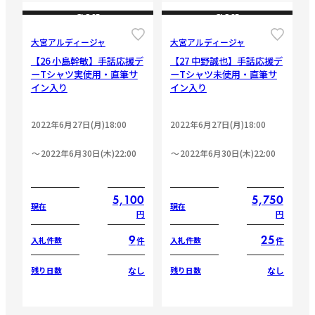
CLOSE
CLOSE
大宮アルディージャ
大宮アルディージャ
【26 小島幹敏】手話応援デ
【27 中野誠也】手話応援デ
ーTシャツ実使用・直筆サ
ーTシャツ未使用・直筆サ
イン入り
イン入り
2022年6月27日(月)18:00
2022年6月27日(月)18:00
2022年6月30日(木)22:00
2022年6月30日(木)22:00
5,100
5,750
現在
現在
円
円
9
25
件
件
入札件数
入札件数
なし
なし
残り日数
残り日数