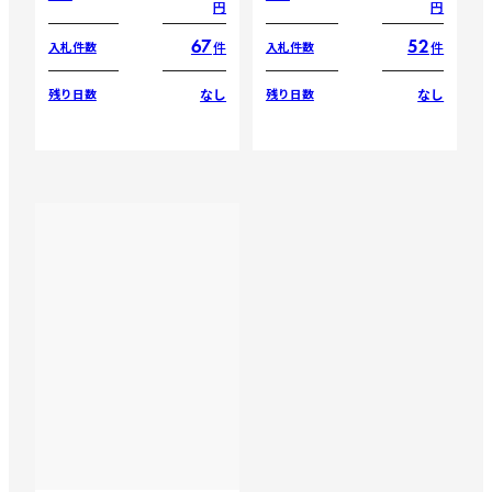
円
円
67
52
件
件
入札件数
入札件数
なし
なし
残り日数
残り日数