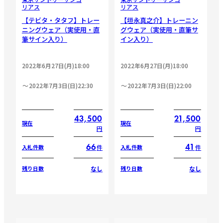
リアス
リアス
【テビタ・タタフ】トレー
【垣永真之介】トレーニン
ニングウェア（実使用・直
グウェア（実使用・直筆サ
筆サイン入り）
イン入り）
2022年6月27日(月)18:00
2022年6月27日(月)18:00
2022年7月3日(日)22:30
2022年7月3日(日)22:00
43,500
21,500
現在
現在
円
円
66
41
件
件
入札件数
入札件数
なし
なし
残り日数
残り日数