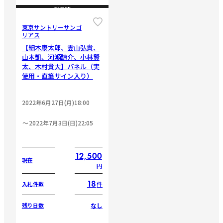
CLOSE
東京サントリーサンゴ
リアス
【細木康太郎、雲山弘貴、
山本凱、河瀬諒介、小林賢
太、木村貴大】パネル（実
使用・直筆サイン入り）
2022年6月27日(月)18:00
2022年7月3日(日)22:05
12,500
現在
円
18
件
入札件数
なし
残り日数