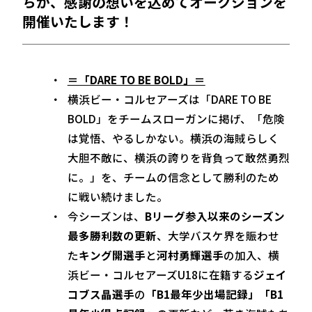
ちが、感謝の想いを込めてオークションを
開催いたします！
＝「DARE TO BE BOLD」＝
横浜ビー・コルセアーズは「DARE TO BE
BOLD」をチームスローガンに掲げ、「危険
は覚悟、やるしかない。横浜の海賊らしく
大胆不敵に、横浜の誇りを背負って敢然勇烈
に。」を、チームの信念として勝利のため
に戦い続けました。
今シーズンは、
Bリーグ参入以来のシーズン
最多勝利数の更新
、大学バスケ界を賑わせ
た
キング開選手
と
河村勇輝選手
の加入、横
浜ビー・コルセアーズU18に在籍する
ジェイ
コブス晶選手
の
「B1最年少出場記録」「B1