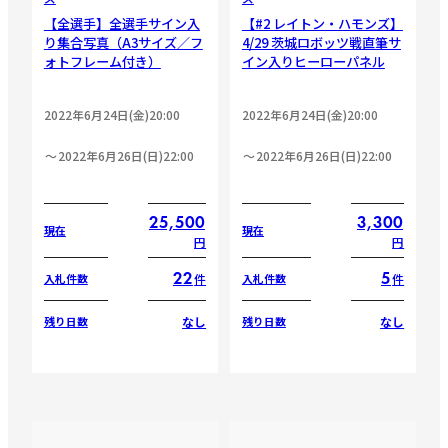
【全選手】全選手サイン入
【#2 レイトン・ハモンズ】
り集合写真（A3サイズ／フ
4/29 茨城ロボッツ戦直筆サ
ォトフレーム付き）
イン入りヒーローパネル
2022年6月24日(金)20:00
2022年6月24日(金)20:00
2022年6月26日(日)22:00
2022年6月26日(日)22:00
25,500
3,300
現在
現在
円
円
22
5
件
件
入札件数
入札件数
なし
なし
残り日数
残り日数