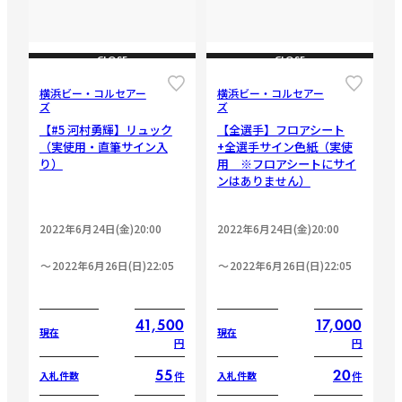
CLOSE
CLOSE
横浜ビー・コルセアー
横浜ビー・コルセアー
ズ
ズ
【#5 河村勇輝】リュック
【全選手】フロアシート
（実使用・直筆サイン入
+全選手サイン色紙（実使
り）
用 ※フロアシートにサイ
ンはありません）
2022年6月24日(金)20:00
2022年6月24日(金)20:00
2022年6月26日(日)22:05
2022年6月26日(日)22:05
41,500
17,000
現在
現在
円
円
55
20
件
件
入札件数
入札件数