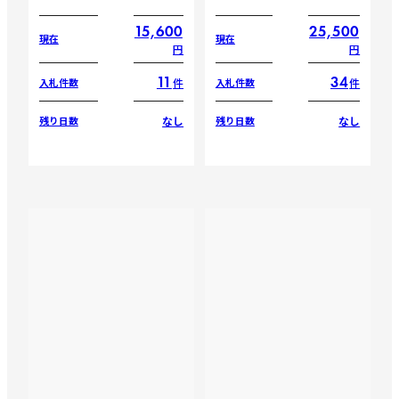
15,600
25,500
現在
現在
円
円
11
34
件
件
入札件数
入札件数
なし
なし
残り日数
残り日数