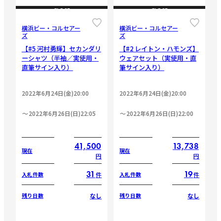
CLOSE
CLOSE
横浜ビー・コルセアー
横浜ビー・コルセアー
ズ
ズ
【#5 河村勇輝】セカンダリ
【#2 レイトン・ハモンズ】
ーシャツ（半袖／実使用・
ウェアセット（実使用・直
直筆サイン入り）
筆サイン入り）
2022年6月24日(金)20:00
2022年6月24日(金)20:00
2022年6月26日(日)22:05
2022年6月26日(日)22:00
41,500
13,738
現在
現在
円
円
31
19
件
件
入札件数
入札件数
なし
なし
残り日数
残り日数