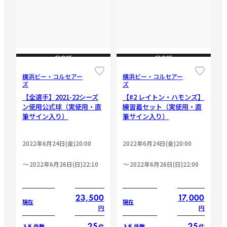
CLOSE
CLOSE
横浜ビー・コルセアー
横浜ビー・コルセアー
ズ
ズ
【全選手】2021-22シーズ
【#2 レイトン・ハモンズ】
ン使用公式球（実使用・直
練習着セット（実使用・直
筆サイン入り）
筆サイン入り）
2022年6月24日(金)20:00
2022年6月24日(金)20:00
2022年6月26日(日)22:10
2022年6月26日(日)22:00
23,500
17,000
現在
現在
円
円
25
25
件
件
入札件数
入札件数