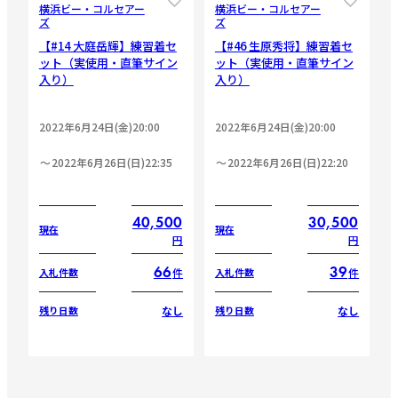
横浜ビー・コルセアー
横浜ビー・コルセアー
ズ
ズ
【#14 大庭岳輝】練習着セ
【#46 生原秀将】練習着セ
ット（実使用・直筆サイン
ット（実使用・直筆サイン
入り）
入り）
2022年6月24日(金)20:00
2022年6月24日(金)20:00
2022年6月26日(日)22:35
2022年6月26日(日)22:20
40,500
30,500
現在
現在
円
円
66
39
件
件
入札件数
入札件数
なし
なし
残り日数
残り日数