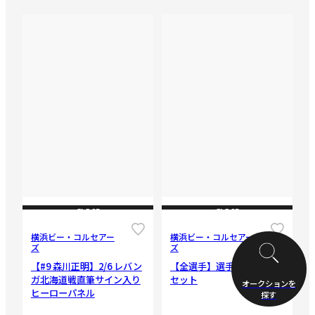
CLOSE
CLOSE
横浜ビー・コルセアー
横浜ビー・コルセアー
ズ
ズ
【#9 森川正明】2/6 レバン
【全選手】選手チェキ15枚
ガ北海道戦直筆サイン入り
セット
オークションを
ヒーローパネル
探す