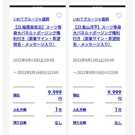
CLOSE
CLOSE
いわてグルージャ盛岡
いわてグルージャ盛岡
【21 稲葉亜我志】スーツ等
【22 奥山洋平】スーツ等身
身大パネル＋ポージング権
大パネル＋ポージング権利
利付き（直筆サイン・希望
付き（直筆サイン・希望宛
宛名・メッセージ入り）
名・メッセージ入り）
2022年8月13日(土)20:00
2022年8月13日(土)20:00
2022年8月16日(火)22:00
2022年8月16日(火)22:00
9,999
9,999
現在
現在
円
円
1
1
件
件
入札件数
入札件数
なし
なし
残り日数
残り日数