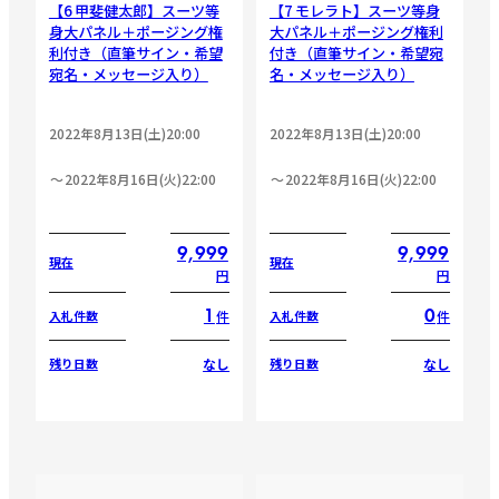
【6 甲斐健太郎】スーツ等
【7 モレラト】スーツ等身
身大パネル＋ポージング権
大パネル＋ポージング権利
利付き（直筆サイン・希望
付き（直筆サイン・希望宛
宛名・メッセージ入り）
名・メッセージ入り）
2022年8月13日(土)20:00
2022年8月13日(土)20:00
2022年8月16日(火)22:00
2022年8月16日(火)22:00
9,999
9,999
現在
現在
円
円
1
0
件
件
入札件数
入札件数
なし
なし
残り日数
残り日数