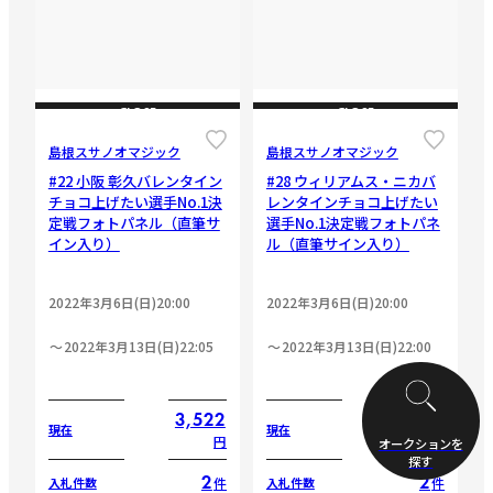
CLOSE
CLOSE
島根スサノオマジック
島根スサノオマジック
#22 小阪 彰久バレンタイン
#28 ウィリアムス・ニカバ
チョコ上げたい選手No.1決
レンタインチョコ上げたい
定戦フォトパネル（直筆サ
選手No.1決定戦フォトパネ
イン入り）
ル（直筆サイン入り）
2022年3月6日(日)20:00
2022年3月6日(日)20:00
2022年3月13日(日)22:05
2022年3月13日(日)22:00
3,522
3,433
現在
現在
円
円
オークションを
探す
2
2
件
件
入札件数
入札件数