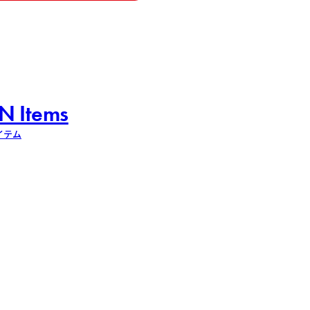
N Items
イテム