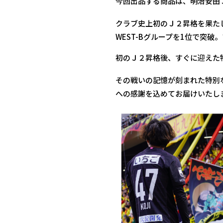
今回出品する商品は、明治安田Ｊ
クラブ史上初のＪ２昇格を果た
WEST-Bグループを1位で突
初のＪ２昇格後、すぐに迎えた
その戦いの記憶が刻まれた特別な
への感謝を込めてお届けいたし