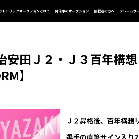
ットトリックオークションとは？
開催中のオークション
挑戦者の方へ
フレームサ
治安田Ｊ２・Ｊ３百年構想リー
ORM】
Ｊ２昇格後、百年構想
選手の直筆サイン入り2n