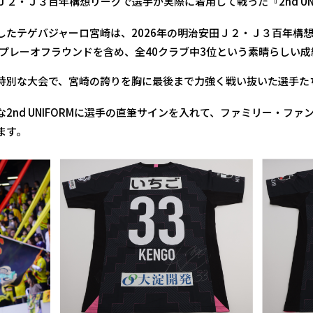
２・Ｊ３百年構想リーグで選手が実際に着用して戦った『2nd UNI
したテゲバジャーロ宮崎は、2026年の明治安田Ｊ２・Ｊ３百年構
破。プレーオフラウンドを含め、全40クラブ中3位という素晴らしい
特別な大会で、宮崎の誇りを胸に最後まで力強く戦い抜いた選手た
2nd UNIFORMに選手の直筆サインを入れて、ファミリー・フ
ます。