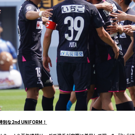
な2nd UNIFORM！