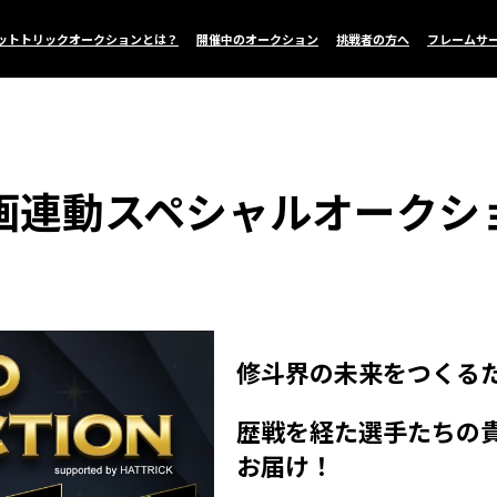
ットトリックオークションとは？
開催中のオークション
挑戦者の方へ
フレームサ
画連動スペシャルオークシ
修斗界の未来をつくる
歴戦を経た選手たちの
お届け！