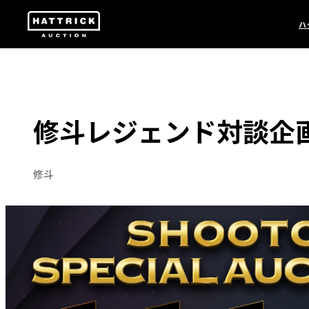
ハ
修斗レジェンド対談企
修斗