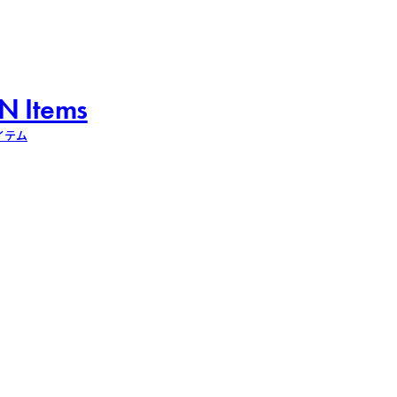
N Items
イテム