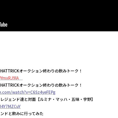
HATTRICKオークション終わりの飲みトーク！
SkUYmxRJ9lA
HATTRICKオークション終わりの飲みトーク！
e.com/watch?v=C6Sz4yeFEPg
斗レジェンド達と対面【ルミナ・マッハ・五味・宇野】
MJ4Y7MZCuY
ェンドと飲みに行ってみた