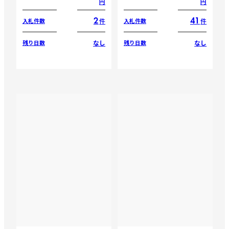
円
円
2
41
件
件
入札件数
入札件数
なし
なし
残り日数
残り日数