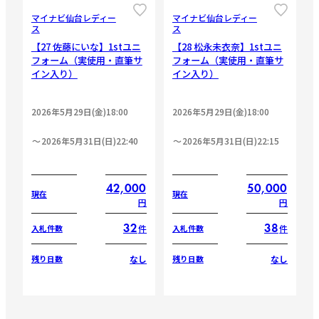
マイナビ仙台レディー
マイナビ仙台レディー
ス
ス
【27 佐藤にいな】1stユニ
【28 松永未衣奈】1stユニ
フォーム（実使用・直筆サ
フォーム（実使用・直筆サ
イン入り）
イン入り）
2026年5月29日(金)18:00
2026年5月29日(金)18:00
2026年5月31日(日)22:40
2026年5月31日(日)22:15
42,000
50,000
現在
現在
円
円
32
38
件
件
入札件数
入札件数
なし
なし
残り日数
残り日数