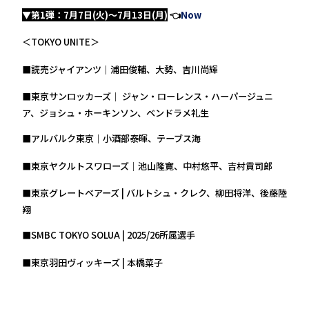
▼第1弾：7月7日(火)～7月13日(月)
👈
Now
＜TOKYO UNITE＞
■読売ジャイアンツ｜浦田俊輔、大勢、吉川尚輝
■東京サンロッカーズ｜ ジャン・ローレンス・ハーパージュニ
ア、ジョシュ・ホーキンソン、ベンドラメ礼生
■アルバルク東京｜小酒部泰暉、テーブス海
■東京ヤクルトスワローズ｜池山隆寛、中村悠平、吉村貢司郎
■東京グレートベアーズ | バルトシュ・クレク、柳田将洋、後藤陸
翔
■SMBC TOKYO SOLUA | 2025/26所属選手
■東京羽田ヴィッキーズ | 本橋菜子