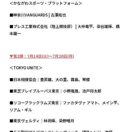
＜かながわスポーツ・プラットフォーム＞
■神奈川VANGUARDS | 古澤拓也
■プレス工業株式会社（陸上競技部） | 大仲竜平、染谷雄輝、橋
本龍一
▼第2弾：7月14日(火)～7月20日(月)
＜TOKYO UNITE＞
■日本相撲協会｜豊昇龍、大の里、霧島、琴櫻
■東芝ブレイブルーパス東京｜小栁竜晟、池戸将太郎
■リコーブラックラムズ東京｜ファカタヴァ アマト、メイン平、
リアム・ギル
■東京ヴェルディ｜林尚輝、染野唯月