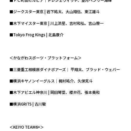
■ＦＣ町田ゼルビア｜ドレシェヴィッチ、望月ヘンリー海輝
■ジークスター東京 | 岩下祐太、大山翔伍、東江雄斗
■木下マイスター東京 | 川上流星、吉村和弘、吉山僚一
■Tokyo Frog Kings | 北島康介
＜かながわスポーツ・プラットフォーム＞
■三菱重工相模原ダイナボアーズ｜ 平翔太、ブラッド・ウェバー
■横浜キヤノンイーグルス｜梶村祐介、久保克斗
■木下アビエル神奈川 | 岡田琴菜、櫻井花、張本美和
■横浜GRITS | 古川駿
＜KEIYO TEAM6+＞