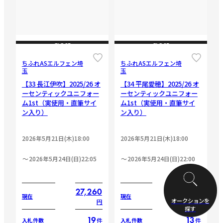
CLOSE
CLOSE
ちふれASエルフェン埼
ちふれASエルフェン埼
玉
玉
【33 長江伊吹】2025/26 オ
【34 平尾愛穂】2025/26 オ
ーセンティックユニフォー
ーセンティックユニフォー
ム1st（実使用・直筆サイ
ム1st（実使用・直筆サイ
ン入り）
ン入り）
2026年5月21日(木)18:00
2026年5月21日(木)18:00
2026年5月24日(日)22:05
2026年5月24日(日)22:00
27,260
23,500
現在
現在
オークションを
円
円
探す
19
13
件
件
入札件数
入札件数