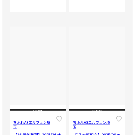
CLOSE
CLOSE
ちふれASエルフェン埼
ちふれASエルフェン埼
玉
玉
【16 栃谷美羽】2025/26 オ
【17 木許和心】2025/26 オ