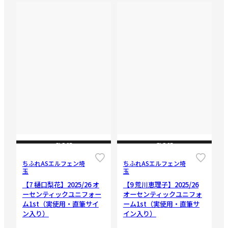
CLOSE
CLOSE
ちふれASエルフェン埼
ちふれASエルフェン埼
玉
玉
【7 樋口梨花】2025/26 オ
【9 荒川恵理子】2025/26
ーセンティックユニフォー
オーセンティックユニフォ
ム1st（実使用・直筆サイ
ーム1st（実使用・直筆サ
ン入り）
イン入り）