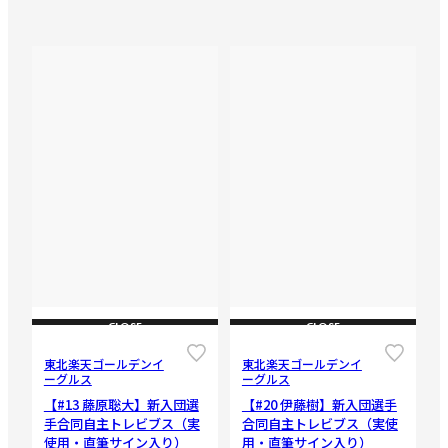
CLOSE
CLOSE
東北楽天ゴールデンイ
東北楽天ゴールデンイ
ーグルス
ーグルス
【#13 藤原聡大】新入団選
【#20 伊藤樹】新入団選手
手合同自主トレビブス（実
合同自主トレビブス（実使
使用・直筆サイン入り）
用・直筆サイン入り）