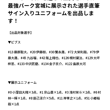
最強パーク宮城に展示された選手直筆
サイン入りユニフォームを出品しま
す！
【出品対象選手】
▼ビブス
#13 藤原聡大、#20 伊藤樹、#30 繁永晟、#72 大栄利哉、#79 伊
藤大晟、#45 九谷瑠、#42 阪上翔也、#126 幌村黛汰、#129 大坪
梓恩、#133 中沢匠磨、#134 金子京介、#122 島原大河
▼展示ユニフォーム
#0 小深田大翔×3点、#1 宗山塁×1点、#3 浅村栄斗×2点、#6 村
林一輝×1点、#8 辰己涼介×5点、#11 岸孝之×1点、#51 小郷裕
哉×1点