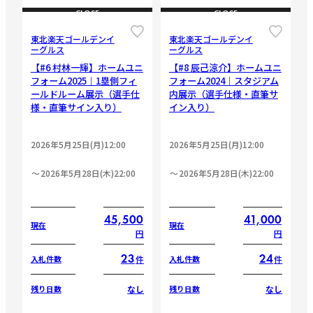
CLOSE
CLOSE
東北楽天ゴールデンイ
東北楽天ゴールデンイ
ーグルス
ーグルス
【#6 村林一輝】ホームユニ
【#8 辰己涼介】ホームユニ
フォーム2025｜1塁側フィ
フォーム2024｜スタジアム
ールドルーム展示（選手仕
内展示（選手仕様・直筆サ
様・直筆サイン入り）
イン入り）
2026年5月25日(月)12:00
2026年5月25日(月)12:00
2026年5月28日(木)22:00
2026年5月28日(木)22:00
45,500
41,000
現在
現在
円
円
23
24
件
件
入札件数
入札件数
なし
なし
残り日数
残り日数