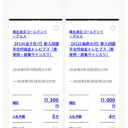
CLOSE
CLOSE
東北楽天ゴールデンイ
東北楽天ゴールデンイ
ーグルス
ーグルス
【#134 金子京介】新入団選
【#122 島原大河】新入団選
手合同自主トレビブス（実
手合同自主トレビブス（実
使用・直筆サイン入り）
使用・直筆サイン入り）
2026年5月25日(月)12:00
2026年5月25日(月)12:00
2026年5月28日(木)22:05
2026年5月28日(木)22:00
11,500
11,000
現在
現在
円
円
5
4
件
件
入札件数
入札件数