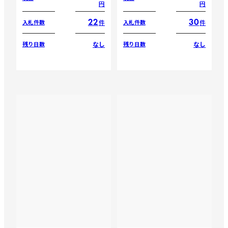
円
円
22
30
件
件
入札件数
入札件数
なし
なし
残り日数
残り日数