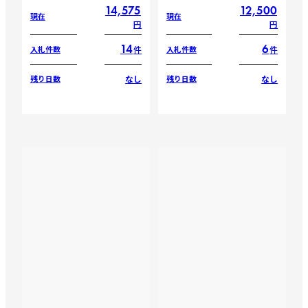
14,575
12,500
現在
現在
円
円
14
6
件
件
入札件数
入札件数
なし
なし
残り日数
残り日数