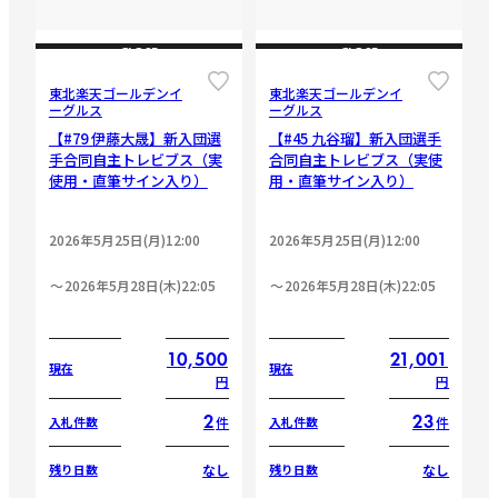
CLOSE
CLOSE
東北楽天ゴールデンイ
東北楽天ゴールデンイ
ーグルス
ーグルス
【#79 伊藤大晟】新入団選
【#45 九谷瑠】新入団選手
手合同自主トレビブス（実
合同自主トレビブス（実使
使用・直筆サイン入り）
用・直筆サイン入り）
2026年5月25日(月)12:00
2026年5月25日(月)12:00
2026年5月28日(木)22:05
2026年5月28日(木)22:05
10,500
21,001
現在
現在
円
円
2
23
件
件
入札件数
入札件数
なし
なし
残り日数
残り日数