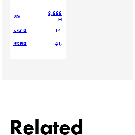
8,888
現在
円
1
件
入札件数
なし
残り日数
Related