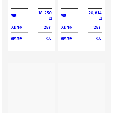
18,250
20,814
現在
現在
円
円
28
28
件
件
入札件数
入札件数
なし
なし
残り日数
残り日数