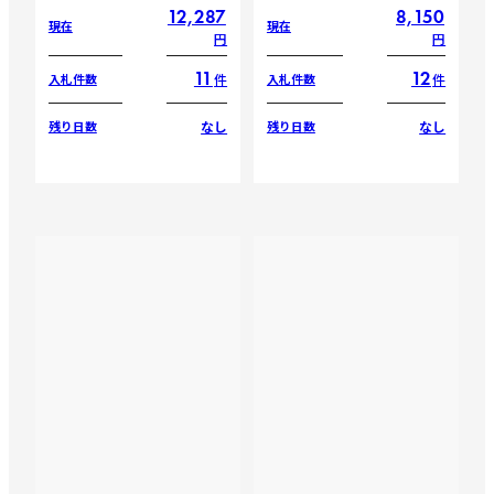
12,287
8,150
現在
現在
円
円
11
12
件
件
入札件数
入札件数
なし
なし
残り日数
残り日数