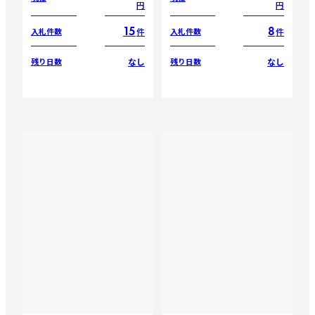
円
円
15
8
件
件
入札件数
入札件数
なし
なし
残り日数
残り日数