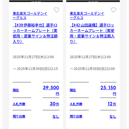
CLOSE
CLOSE
東北楽天ゴールデンイ
東北楽天ゴールデンイ
ーグルス
ーグルス
【#39 伊藤裕季也】選手ロ
【#42 山田遥楓】選手ロッ
ッカーネームプレート（実
カーネームプレート（実使
使用・直筆サイン＆特注額
用・直筆サイン＆特注額入
入り）
り）
2025年11月27日(木)12:00
2025年11月27日(木)12:00
2025年11月30日(日)22:15
2025年11月30日(日)22:00
39,500
25,150
現在
現在
円
円
30
12
件
件
入札件数
入札件数
なし
なし
残り日数
残り日数