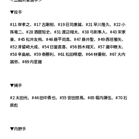
▼投手
#11 岸孝之、#17 古謝樹、#19 荘司康誠、#21 早川隆久、#22 小
孫竜二、#28 酒居知史、#31 渡辺翔太、#38 弓削隼人、#43 宋家
豪、#45 松井友飛、#46 藤平尚真、#47 藤井聖、#49 西垣雅矢、
#52 津留﨑大成、#54 日當直喜、#56 鈴木翔天、#57 瀧中瞭太、
#58 辛島航、#59 泰勝利、#61 松田啄磨、#64 林優樹、#67 大内
誠弥、#69 内星龍
▼捕手
#2 太田光、#44 田中貴也、#55 安田悠馬、#65 堀内謙伍、#70 石
原彪
▼内野手