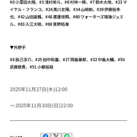
#0 小深田大翔、#3 浅村栄斗、#6 村林一輝、#7 鈴木大地、#23 マ
イケル・フランコ、#24 黒川史陽、#34 山﨑剛、#39 伊藤裕季
也、#42 山田遥楓、#48 渡邊佳明、#60 ワォーターズ璃海ジュミ
ル、#63 入江大樹、#68 青野拓海
▼外野手
#8 辰己涼介、#25 田中和基、#27 岡島豪郎、#32 中島大輔、#50
武藤敦貴、#51 小郷裕哉
2025年11月27日(木)12:00
2025年11月30日(日)22:00