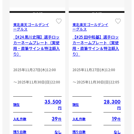
CLOSE
CLOSE
東北楽天ゴールデンイ
東北楽天ゴールデンイ
ーグルス
ーグルス
【#24 黒川史陽】選手ロッ
【#25 田中和基】選手ロッ
カーネームプレート（実使
カーネームプレート（実使
用・直筆サイン＆特注額入
用・直筆サイン＆特注額入
り）
り）
2025年11月27日(木)12:00
2025年11月27日(木)12:00
2025年11月30日(日)22:00
2025年11月30日(日)22:05
35,500
28,300
現在
現在
円
円
39
19
件
件
入札件数
入札件数
なし
なし
残り日数
残り日数