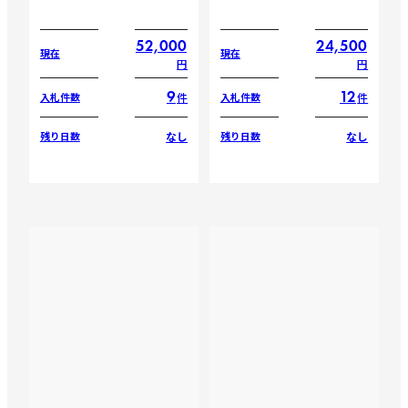
52,000
24,500
現在
現在
円
円
9
12
件
件
入札件数
入札件数
なし
なし
残り日数
残り日数