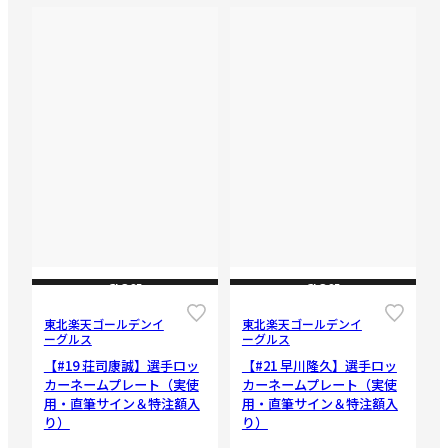
CLOSE
CLOSE
東北楽天ゴールデンイ
東北楽天ゴールデンイ
ーグルス
ーグルス
【#19 荘司康誠】選手ロッ
【#21 早川隆久】選手ロッ
カーネームプレート（実使
カーネームプレート（実使
用・直筆サイン＆特注額入
用・直筆サイン＆特注額入
り）
り）