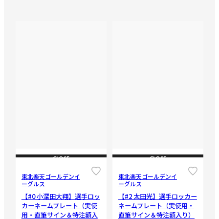
CLOSE
CLOSE
東北楽天ゴールデンイ
東北楽天ゴールデンイ
ーグルス
ーグルス
【#0 小深田大翔】選手ロッ
【#2 太田光】選手ロッカー
カーネームプレート（実使
ネームプレート（実使用・
用・直筆サイン＆特注額入
直筆サイン＆特注額入り）