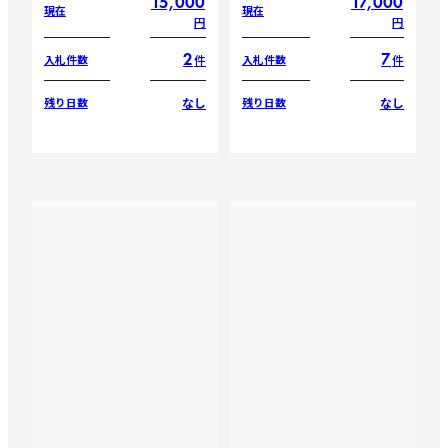
15,000
17,000
現在
現在
円
円
2
7
件
件
入札件数
入札件数
なし
なし
残り日数
残り日数