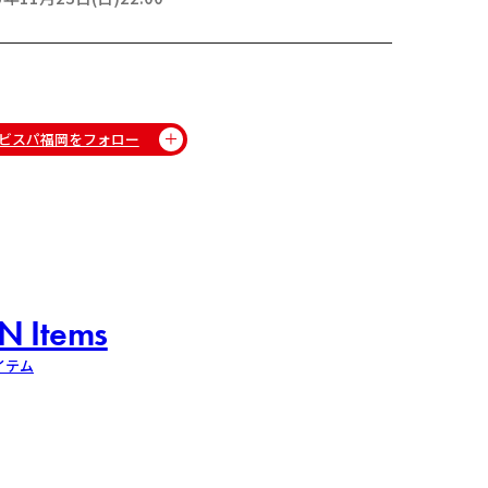
ビスパ福岡をフォロー
N Items
イテム