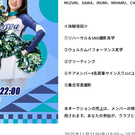
MIZUKI、SAWA、IKUMI、MIHARU、CH
≪体験項目≫
①リハーサル＆SNS撮影見学
②ウェルカムパフォーマンス見学
③グリーティング
④チアメンバー6名直筆サイン入り1st
⑤集合写真撮影
本オークションの売上は、メンバーの移
用されます。あなたの参加が、クラブと
2025年11月21日(金)18:00
202