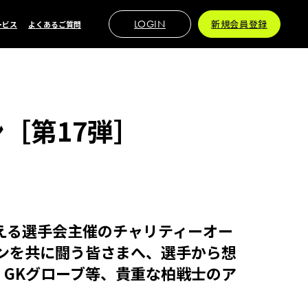
LOGIN
新規会員登録
ービス
よくあるご質問
［第17弾］
える選手会主催のチャリティーオー
ズンを共に闘う皆さまへ、選手から想
・GKグローブ等、貴重な柏戦士のア
！