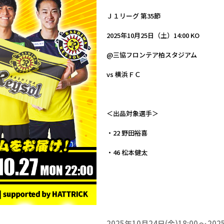
Ｊ１リーグ 第35節
2025年10月25日（土）14:00 KO
@三協フロンテア柏スタジアム
vs 横浜ＦＣ
＜出品対象選手＞
・22 野田裕喜
・46 松本健太
2025年10月24日(金)18:00
202