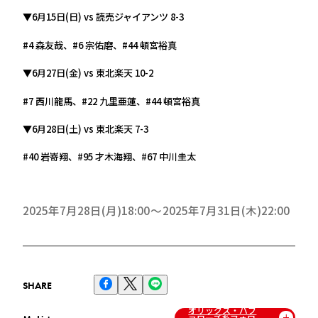
▼6月15日(日) vs 読売ジャイアンツ 8-3
#4 森友哉、#6 宗佑磨、#44 頓宮裕真
▼6月27日(金) vs 東北楽天 10-2
#7 西川龍馬、#22 九里亜蓮、#44 頓宮裕真
▼6月28日(土) vs 東北楽天 7-3
#40 岩嵜翔、#95 才木海翔、#67 中川圭太
2025年7月28日(月)18:00
2025年7月31日(木)22:00
SHARE
オリックス・バフ
ァローズをフォロ