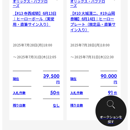
オリックス・バファロ
オリックス・バファロ
ーズ
ーズ
【#13 寺西成騎】6月13日
【#10 大城滉二、#19 山岡
｜ヒーローボール（実使
泰輔】6月14日｜ヒーロー
用・直筆サイン入り）
プレート（限定品・直筆サ
イン入り）
2025年7月28日(月)18:00
2025年7月28日(月)18:00
2025年7月31日(木)22:05
2025年7月31日(木)22:30
39,500
90,000
現在
現在
円
円
50
91
件
件
入札件数
入札件数
なし
なし
残り日数
残り日数
オークションを
探す