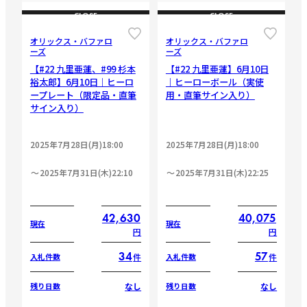
CLOSE
CLOSE
オリックス・バファロ
オリックス・バファロ
ーズ
ーズ
【#22 九里亜蓮、#99 杉本
【#22 九里亜蓮】6月10日
裕太郎】6月10日｜ヒーロ
｜ヒーローボール（実使
ープレート（限定品・直筆
用・直筆サイン入り）
サイン入り）
2025年7月28日(月)18:00
2025年7月28日(月)18:00
2025年7月31日(木)22:10
2025年7月31日(木)22:25
42,630
40,075
現在
現在
円
円
34
57
件
件
入札件数
入札件数
なし
なし
残り日数
残り日数