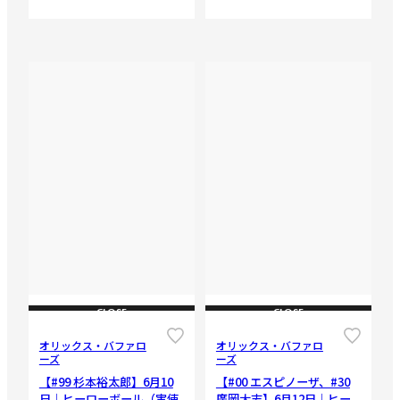
CLOSE
CLOSE
オリックス・バファロ
オリックス・バファロ
ーズ
ーズ
【#99 杉本裕太郎】6月10
【#00 エスピノーザ、#30
日｜ヒーローボール（実使
廣岡大志】6月12日｜ヒー