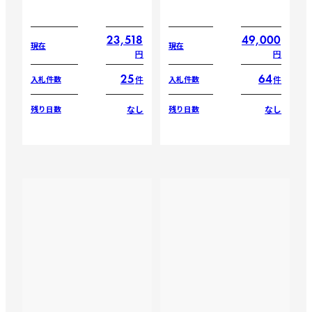
23,518
49,000
現在
現在
円
円
25
64
件
件
入札件数
入札件数
なし
なし
残り日数
残り日数