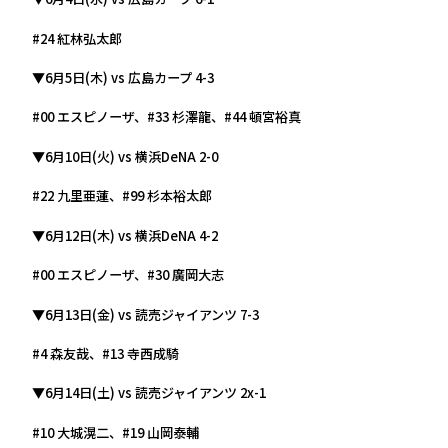
#24 紅林弘太郎
▼
6月5日(木) vs 広島カープ 4-3
#00 エスピノーザ、#33 杉澤龍、#44 頓宮裕真
▼
6月10日(火) vs 横浜DeNA 2-0
#22 九里亜蓮、#99 杉本裕太郎
▼
6月12日(木) vs 横浜DeNA 4-2
#00 エスピノーザ、#30 廣岡大志
▼6月13日(金) vs 読売ジャイアンツ 7-3
#4 森友哉、#13 寺西成騎
▼6月14日(土) vs 読売ジャイアンツ 2x-1
#10 大城滉二、#19 山岡泰輔