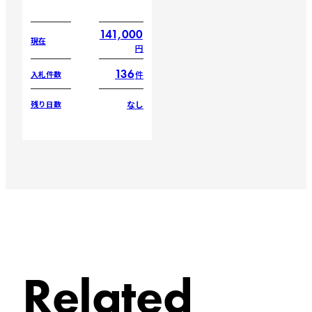
141,000
現在
円
136
件
入札件数
なし
残り日数
Related