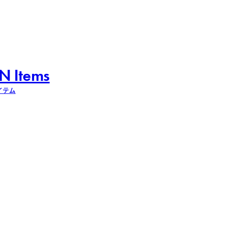
N Items
イテム