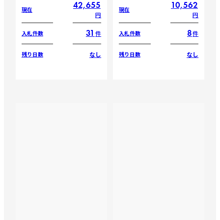
42,655
10,562
現在
現在
円
円
31
8
件
件
入札件数
入札件数
なし
なし
残り日数
残り日数