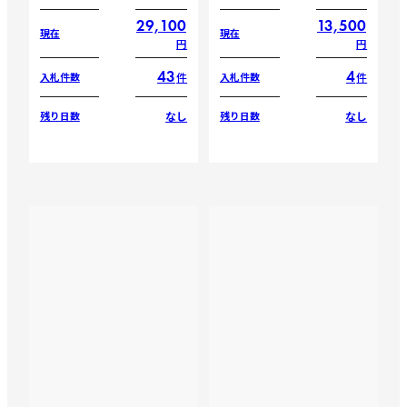
29,100
13,500
現在
現在
円
円
43
4
件
件
入札件数
入札件数
なし
なし
残り日数
残り日数