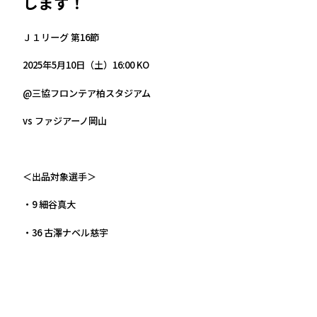
します！
Ｊ１リーグ 第16節
2025年5月10日（土）16:00 KO
@三協フロンテア柏スタジアム
vs ファジアーノ岡山
＜出品対象選手＞
・9 細谷真大
・36 古澤ナベル慈宇