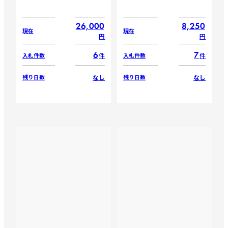
26,000
8,250
現在
現在
円
円
6
7
件
件
入札件数
入札件数
なし
なし
残り日数
残り日数