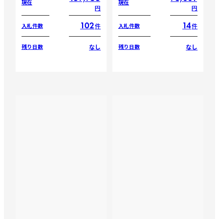
現在
現在
円
円
102
14
件
件
入札件数
入札件数
なし
なし
残り日数
残り日数