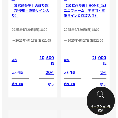
【9 宮崎愛里】のぼり旗
【10 松永歩未】HOME_1st
（実使用・直筆サイン入
ユニフォーム（実使用・直
り）
筆サイン＆額装入り）
2025年4月20日(日)18:00
2025年4月20日(日)18:00
2025年4月27日(日)22:05
2025年4月27日(日)22:00
10,500
21,000
現在
現在
円
円
20
2
件
件
入札件数
入札件数
なし
なし
残り日数
残り日数
オークションを
探す