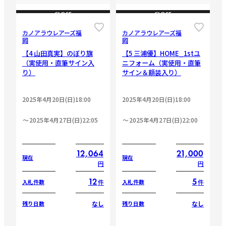
CLOSE
CLOSE
カノアラウレアーズ福
カノアラウレアーズ福
岡
岡
【4 山田真実】のぼり旗
【5 三浦優】HOME_1stユ
（実使用・直筆サイン入
ニフォーム（実使用・直筆
り）
サイン＆額装入り）
2025年4月20日(日)18:00
2025年4月20日(日)18:00
2025年4月27日(日)22:05
2025年4月27日(日)22:00
12,064
21,000
現在
現在
円
円
12
5
件
件
入札件数
入札件数
なし
なし
残り日数
残り日数