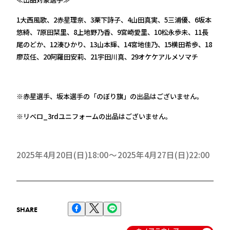
1大西風歌、2赤星理奈、3栗下詩子、4山田真実、5三浦優、6坂本
悠綺、7原田栞里、8上地野乃香、9宮崎愛里、10松永歩未、11長
尾のどか、12湊ひかり、13山本輝、14宮地佳乃、15横田希歩、18
廖苡任、20阿羅田安莉、21宇田川真、29オケケアルメソマチ
※赤星選手、坂本選手の「のぼり旗」の出品はございません。
※リベロ_3rdユニフォームの出品はございません。
2025年4月20日(日)18:00
2025年4月27日(日)22:00
SHARE