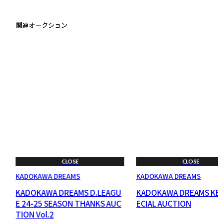
関連オークション
CLOSE
CLOSE
KADOKAWA DREAMS
KADOKAWA DREAMS
U
KADOKAWA DREAMS D.LEAGU
KADOKAWA DREAMS KE
A
E 24-25 SEASON THANKS AUC
ECIAL AUCTION
TION Vol.2