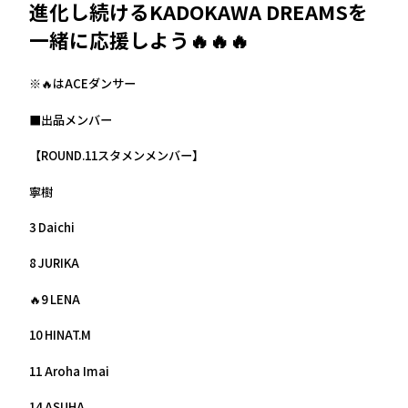
進化し続けるKADOKAWA DREAMSを
一緒に応援しよう🔥🔥🔥
※🔥はACEダンサー
■出品メンバー
【ROUND.11スタメンメンバー】
寧樹
3 Daichi
8 JURIKA
🔥9 LENA
10 HINAT.M
11 Aroha Imai
14 ASUHA