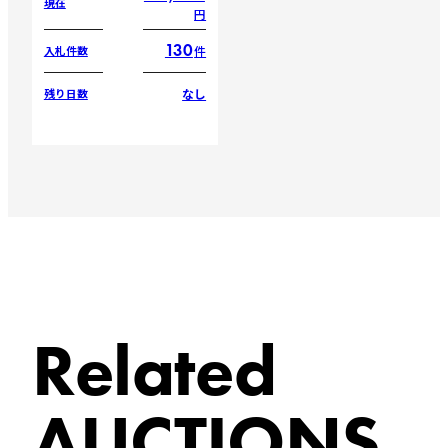
現在
円
130
件
入札件数
なし
残り日数
Related
AUCTIONS