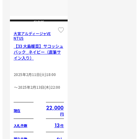
CLOSE
大宮アルディージャVE
NTUS
【33 大島暖菜】サコッシュ
バック_ネイビー（直筆サ
イン入り）
2025年2月11日(火)18:00
2025年2月13日(木)22:00
22,000
現在
円
13
件
入札件数
なし
残り日数