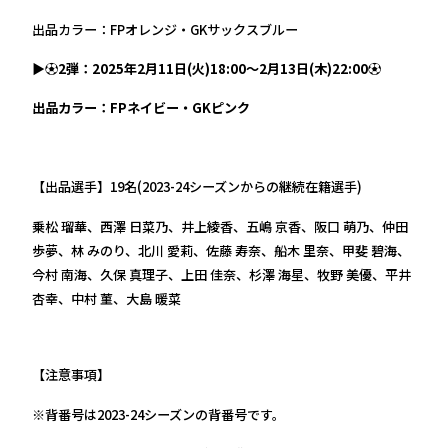
出品カラー：FPオレンジ・GKサックスブルー
▶⚽2弾：2025年2月11日(火)18:00～2月13日(木)22:00⚽
出品カラー：FPネイビー・GKピンク
【出品選手】19名(2023-24シーズンからの継続在籍選手)
乗松 瑠華、西澤 日菜乃、井上綾香、五嶋 京香、阪口 萌乃、仲田
歩夢、林 みのり、北川 愛莉、佐藤 寿奈、船木 里奈、甲斐 碧海、
今村 南海、久保 真理子、上田 佳奈、杉澤 海星、牧野 美優、平井
杏幸、中村 菫、大島 暖菜
【注意事項】
※背番号は2023-24シーズンの背番号です。