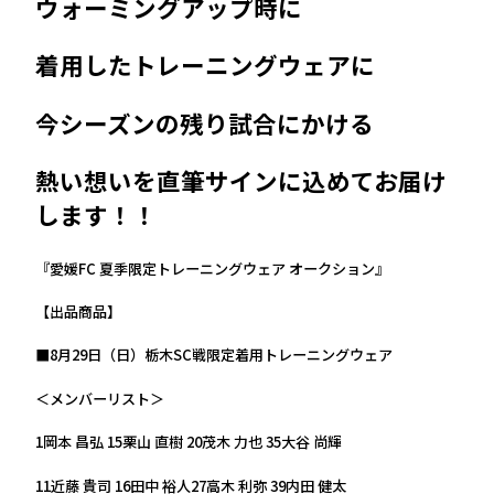
ウォーミングアップ時に
着用したトレーニングウェアに
今シーズンの残り試合にかける
熱い想いを直筆サインに込めてお届け
します！！
『愛媛FC 夏季限定トレーニングウェア オークション』
【出品商品】
■8月29日（日）栃木SC戦限定着用トレーニングウェア
＜メンバーリスト＞
1岡本 昌弘 15栗山 直樹 20茂木 力也 35大谷 尚輝
11近藤 貴司 16田中 裕人27高木 利弥 39内田 健太