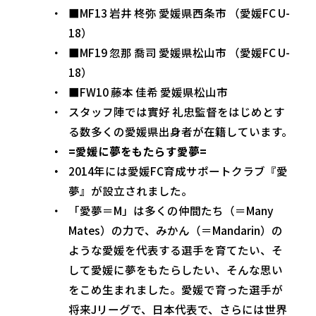
■MF13 岩井 柊弥 愛媛県西条市 （愛媛FC U-
18）
■MF19 忽那 喬司 愛媛県松山市 （愛媛FC U-
18）
■FW10 藤本 佳希 愛媛県松山市
スタッフ陣では實好 礼忠監督をはじめとす
る数多くの愛媛県出身者が在籍しています。
=愛媛に夢をもたらす愛夢=
2014年には愛媛FC育成サポートクラブ『愛
夢』が設立されました。
「愛夢＝M」は多くの仲間たち（＝Many
Mates）の力で、みかん（＝Mandarin）の
ような愛媛を代表する選手を育てたい、そ
して愛媛に夢をもたらしたい、そんな思い
をこめ生まれました。愛媛で育った選手が
将来Jリーグで、日本代表で、さらには世界