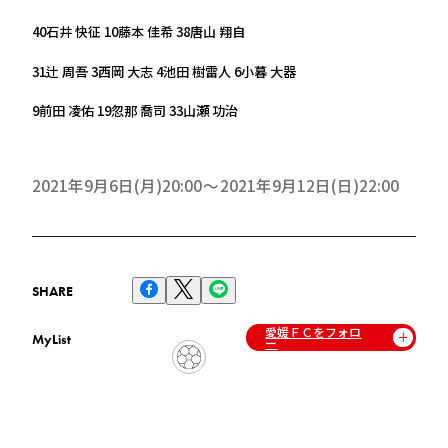
40石井 快征 10藤本 佳希 38唐山 翔自
31辻 周吾 3西岡 大志 4池田 樹雷人 6小暮 大器
9前田 凌佑 19忽那 喬司 33山瀬 功治
2021年9月6日(月)20:00
2021年9月12日(日)22:00
SHARE
愛媛ＦＣをフォロ
MyList
ー