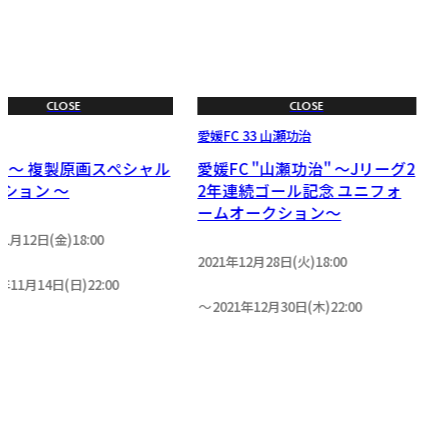
CLOSE
CLOSE
愛媛FC 33 山瀬功治
C 〜 複製原画スペシャル
愛媛FC "山瀬功治" ～Jリーグ2
ション 〜
2年連続ゴール記念 ユニフォ
ームオークション～
11月12日(金)18:00
2021年12月28日(火)18:00
1年11月14日(日)22:00
2021年12月30日(木)22:00