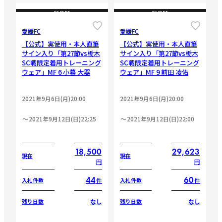
CLOSE
CLOSE
愛媛FC
愛媛FC
【公式】実使用・本人直筆
【公式】実使用・本人直筆
サイン入り「第27節vs栃木
サイン入り「第27節vs栃木
SC戦限定着用トレーニング
SC戦限定着用トレーニング
ウェア」MF 6 小暮 大器
ウェア」MF 9 前田 凌佑
2021年9月6日(月)20:00
2021年9月6日(月)20:00
2021年9月12日(日)22:25
2021年9月12日(日)22:00
18,500
29,623
現在
現在
円
円
44
60
件
件
入札件数
入札件数
なし
なし
残り日数
残り日数