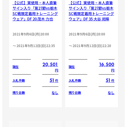
【公式】実使用・本人直筆
【公式】実使用・本人直筆
サイン入り「第27節vs栃木
サイン入り「第27節vs栃木
SC戦限定着用トレーニング
SC戦限定着用トレーニング
ウェア」DF 20 茂木 力也
ウェア」DF 35 大谷 尚輝
2021年9月6日(月)20:00
2021年9月6日(月)20:00
2021年9月12日(日)22:35
2021年9月12日(日)22:20
20,501
16,500
現在
現在
円
円
51
51
件
件
入札件数
入札件数
なし
なし
残り日数
残り日数