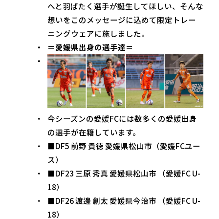
へと羽ばたく選手が誕生してほしい、そんな
想いをこのメッセージに込めて限定トレー
ニングウェアに施しました。
＝愛媛県出身の選手達＝
今シーズンの愛媛FCには数多くの愛媛出身
の選手が在籍しています。
■DF5 前野 貴徳 愛媛県松山市（愛媛FCユー
ス）
■DF23 三原 秀真 愛媛県松山市 （愛媛FC U-
18）
■DF26 渡邊 創太 愛媛県今治市 （愛媛FC U-
18）