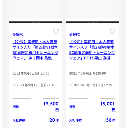
CLOSE
CLOSE
愛媛FC
愛媛FC
【公式】実使用・本人直筆
【公式】実使用・本人直筆
サイン入り「第27節vs栃木
サイン入り「第27節vs栃木
SC戦限定着用トレーニング
SC戦限定着用トレーニング
ウェア」GK 1 岡本 昌弘
ウェア」DF 15 栗山 直樹
2021年9月6日(月)20:00
2021年9月6日(月)20:00
2021年9月12日(日)22:10
2021年9月12日(日)22:25
19,500
15,001
現在
現在
円
円
20
56
件
件
入札件数
入札件数