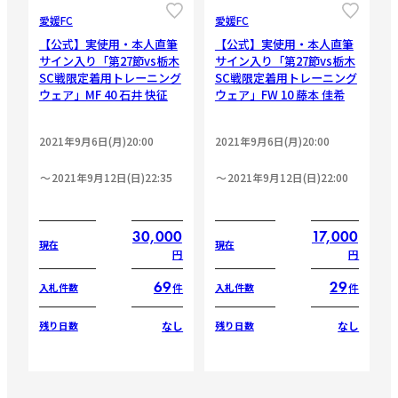
愛媛FC
愛媛FC
【公式】実使用・本人直筆
【公式】実使用・本人直筆
サイン入り「第27節vs栃木
サイン入り「第27節vs栃木
SC戦限定着用トレーニング
SC戦限定着用トレーニング
ウェア」MF 40 石井 快征
ウェア」FW 10 藤本 佳希
2021年9月6日(月)20:00
2021年9月6日(月)20:00
2021年9月12日(日)22:35
2021年9月12日(日)22:00
30,000
17,000
現在
現在
円
円
69
29
件
件
入札件数
入札件数
なし
なし
残り日数
残り日数