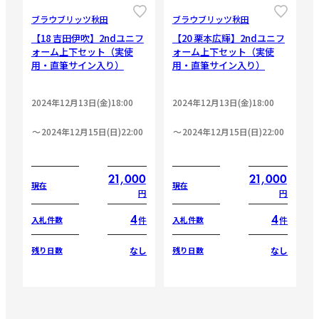
ブラウブリッツ秋田
ブラウブリッツ秋田
【18 吉田伊吹】2ndユニフ
【20 栗本広輝】2ndユニフ
ォーム上下セット（実使
ォーム上下セット（実使
用・直筆サイン入り）
用・直筆サイン入り）
2024年12月13日(金)18:00
2024年12月13日(金)18:00
2024年12月15日(日)22:00
2024年12月15日(日)22:00
21,000
21,000
現在
現在
円
円
4
4
件
件
入札件数
入札件数
なし
なし
残り日数
残り日数