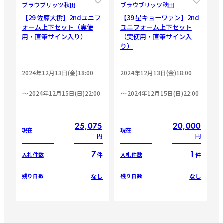
ブラウブリッツ秋田
ブラウブリッツ秋田
【29 佐藤大樹】2ndユニフ
【39 星キョーワァン】2nd
ォーム上下セット（実使
ユニフォーム上下セット
用・直筆サイン入り）
（実使用・直筆サイン入
り）
2024年12月13日(金)18:00
2024年12月13日(金)18:00
2024年12月15日(日)22:00
2024年12月15日(日)22:00
25,075
20,000
現在
現在
円
円
7
1
件
件
入札件数
入札件数
なし
なし
残り日数
残り日数