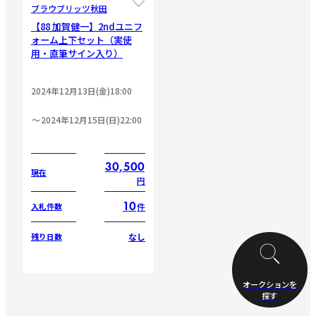
ブラウブリッツ秋田
【88 加賀健一】2ndユニフ
ォーム上下セット（実使
用・直筆サイン入り）
2024年12月13日(金)18:00
2024年12月15日(日)22:00
30,500
現在
円
10
件
入札件数
なし
残り日数
オークションを
探す