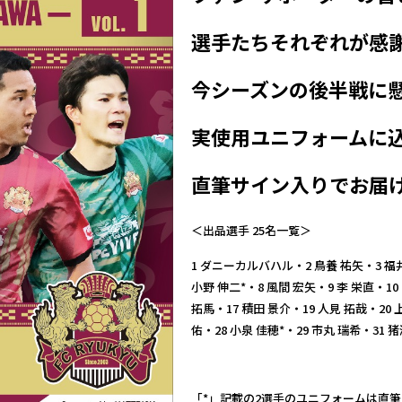
選手たちそれぞれが感
今シーズンの後半戦に
実使用ユニフォームに
直筆サイン入りでお届けい
＜出品選手 25名一覧＞
1 ダニーカルバハル・2 鳥養 祐矢・3 福
小野 伸二*・8 風間 宏矢・9 李 栄直・10
拓馬・17 積田 景介・19 人見 拓哉・20 
佑・28 小泉 佳穂*・29 市丸 瑞希・31 
「*」記載の2選手のユニフォームは直