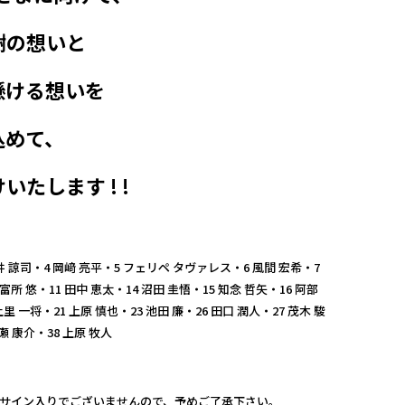
謝の想いと
懸ける想いを
込めて、
たします ! !
井 諒司・4 岡﨑 亮平・5 フェリペ タヴァレス・6 風間 宏希・7
 富所 悠・11 田中 恵太・14 沼田 圭悟・15 知念 哲矢・16 阿部
上里 一将・21 上原 慎也・23 池田 廉・26 田口 潤人・27 茂木 駿
猪瀬 康介・38 上原 牧人
筆サイン入りでございませんので、予めご了承下さい。