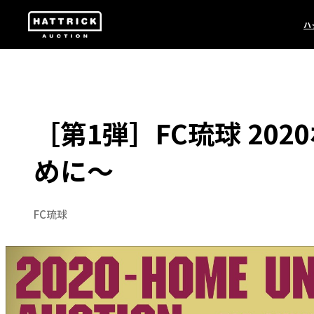
ハ
［第1弾］FC琉球 20
めに〜
FC琉球