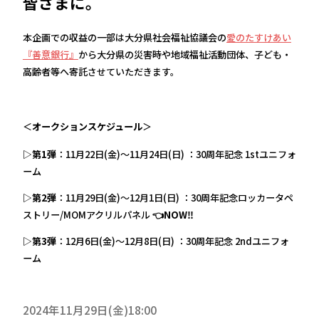
皆さまに。
本企画での収益の一部は大分県社会福祉協議会の⁠
愛のたすけあい
『善意銀行』
から大分県の災害時や地域福祉活動団体、子ども・
高齢者等へ寄託させていただきます。
＜
オークションスケジュール
＞
▷第1弾
：11月22日(金)～11月24日(日) ：30周年記念 1stユニフォ
ーム
▷第2弾
：11月29日(金)～12月1日(日) ：30周年記念ロッカータペ
ストリー/MOMアクリルパネル
👈NOW‼
▷第3弾
：12月6日(金)～12月8日(日) ：30周年記念 2ndユニフォ
ーム
2024年11月29日(金)18:00