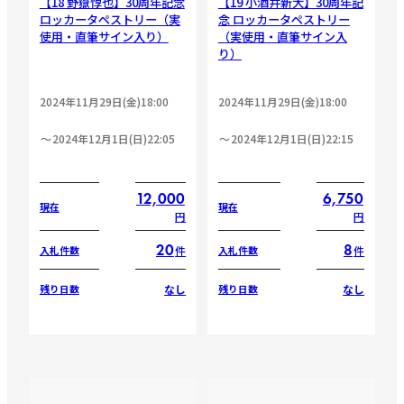
【18 野嶽惇也】30周年記念
【19 小酒井新大】30周年記
ロッカータペストリー（実
念 ロッカータペストリー
使用・直筆サイン入り）
（実使用・直筆サイン入
り）
2024年11月29日(金)18:00
2024年11月29日(金)18:00
2024年12月1日(日)22:05
2024年12月1日(日)22:15
12,000
6,750
現在
現在
円
円
20
8
件
件
入札件数
入札件数
なし
なし
残り日数
残り日数