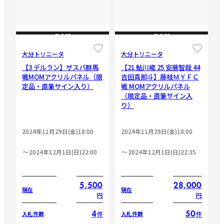
CLOSE
CLOSE
大分トリニータ
大分トリニータ
【3 デルラン】ザスパ群馬
【21 鮎川峻 25 安藤智哉 44
戦MOMアクリルパネル（限
𠮷田真那斗】藤枝ＭＹＦＣ
定品・直筆サイン入り）
戦 MOMアクリルパネル
（限定品・直筆サイン入
り）
2024年11月29日(金)18:00
2024年11月29日(金)18:00
2024年12月1日(日)22:00
2024年12月1日(日)22:35
5,500
28,000
現在
現在
円
円
4
50
件
件
入札件数
入札件数