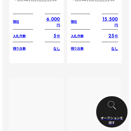
6,000
15,500
現在
現在
円
円
5
25
件
件
入札件数
入札件数
なし
なし
残り日数
残り日数
オークションを
探す