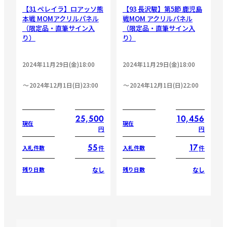
【31 ペレイラ】ロアッソ熊
【93 長沢駿】第5節 鹿児島
本戦 MOMアクリルパネル
戦MOM アクリルパネル
（限定品・直筆サイン入
（限定品・直筆サイン入
り）
り）
2024年11月29日(金)18:00
2024年11月29日(金)18:00
2024年12月1日(日)23:00
2024年12月1日(日)22:00
25,500
10,456
現在
現在
円
円
55
17
件
件
入札件数
入札件数
なし
なし
残り日数
残り日数