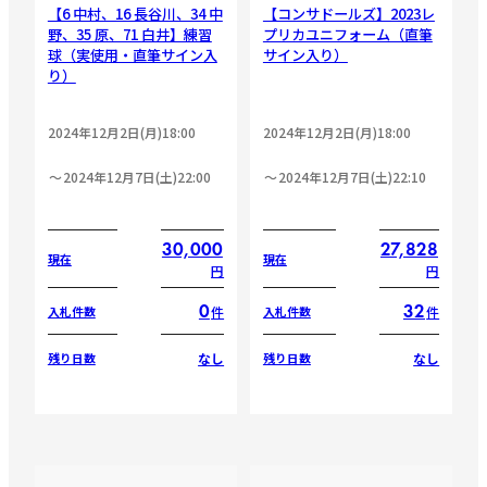
【6 中村、16 長谷川、34 中
【コンサドールズ】2023レ
野、35 原、71 白井】練習
プリカユニフォーム（直筆
球（実使用・直筆サイン入
サイン入り）
り）
2024年12月2日(月)18:00
2024年12月2日(月)18:00
2024年12月7日(土)22:00
2024年12月7日(土)22:10
30,000
27,828
現在
現在
円
円
0
32
件
件
入札件数
入札件数
なし
なし
残り日数
残り日数