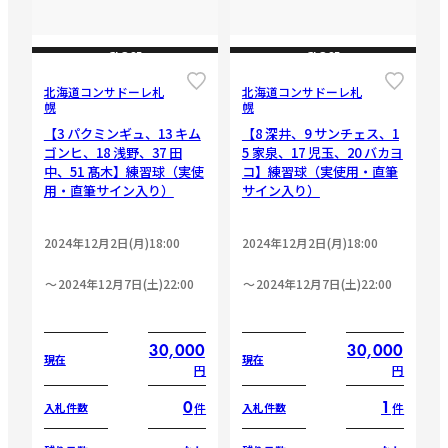
CLOSE
CLOSE
北海道コンサドーレ札
北海道コンサドーレ札
幌
幌
【3 パクミンギュ、13 キム
【8 深井、9 サンチェス、1
ゴンヒ、18 浅野、37 田
5 家泉、17 児玉、20 バカヨ
中、51 髙木】練習球（実使
コ】練習球（実使用・直筆
用・直筆サイン入り）
サイン入り）
2024年12月2日(月)18:00
2024年12月2日(月)18:00
2024年12月7日(土)22:00
2024年12月7日(土)22:00
30,000
30,000
現在
現在
円
円
0
1
件
件
入札件数
入札件数