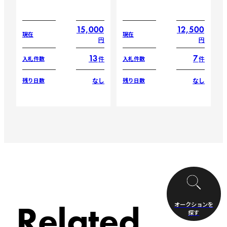
15,000
12,500
現在
現在
円
円
13
7
件
件
入札件数
入札件数
なし
なし
残り日数
残り日数
Related
オークションを
探す