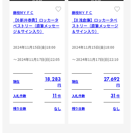
CLOSE
CLOSE
藤枝МＹＦＣ
藤枝МＹＦＣ
【6 新井泰貴】ロッカータ
【8 浅倉廉】ロッカータペ
ペストリー（直筆メッセー
ストリー（直筆メッセージ
ジ＆サイン入り）
＆サイン入り）
2024年11月15日(金)18:00
2024年11月15日(金)18:00
2024年11月17日(日)22:05
2024年11月17日(日)22:10
18,283
27,692
現在
現在
円
円
11
31
件
件
入札件数
入札件数
なし
なし
残り日数
残り日数