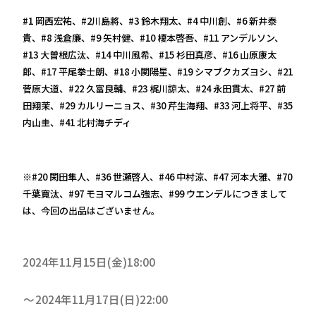
#1 岡西宏祐、#2川島將、#3 鈴木翔太、#4 中川創、#6 新井泰
貴、#8 浅倉廉、#9 矢村健、#10 榎本啓吾、#11 アンデルソン、
#13 大曽根広汰、#14 中川風希、#15 杉田真彦、#16 山原康太
郎、#17 平尾拳士朗、#18 小関陽星、#19 シマブクカズヨシ、#21
菅原大道、#22 久富良輔、#23 梶川諒太、#24 永田貫太、#27 前
田翔茉、#29 カルリーニョス、#30 芹生海翔、#33 河上将平、#35
内山圭、#41 北村海チディ
※#20 閑田隼人、#36 世瀬啓人、#46 中村涼、#47 河本大雅、#70
千葉寛汰、#97 モヨマルコム強志、#99 ウエンデルにつきまして
は、今回の出品はございません。
2024年11月15日(金)18:00
2024年11月17日(日)22:00