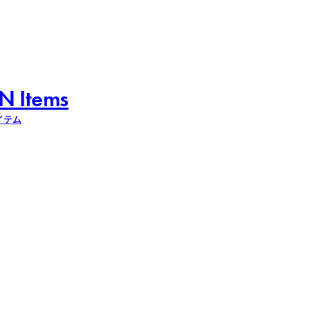
N Items
イテム